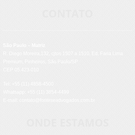
CONTATO
São Paulo – Matriz
R. Diego Moreira,132, cjtos 1507 a 1510, Ed. Faria Lima
Premium, Pinheiros, São Paulo/SP
CEP 05.423-010
Tel: +55 (11) 4858-4500
Whatsapp: +55 (11) 3854-4499
E-mail:
contato@fonteseadvogados.com.br
ONDE ESTAMOS