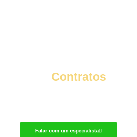
Advocacia
Especializada
em
Contratos
Proteja seus direitos com o suporte jurídico
que você merece! Fale agora com um
advogado especializado e tenha uma solução
rápida e eficaz para o seu caso.
Falar com um especialista